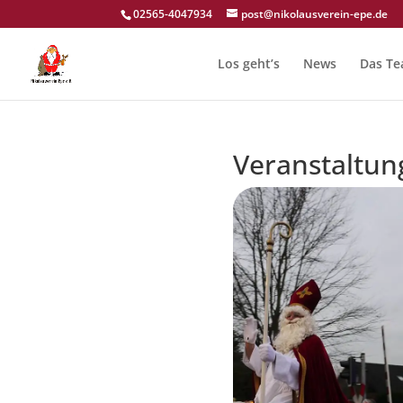
02565-4047934
post@nikolausverein-epe.de
Los geht’s
News
Das T
Veranstaltun