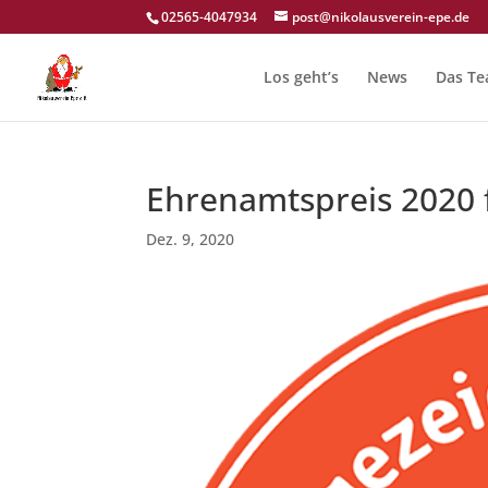
02565-4047934
post@nikolausverein-epe.de
Los geht’s
News
Das T
Ehrenamtspreis 2020 
Dez. 9, 2020