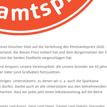
eines bisschen Stolz auf die Verleihung des Ehrenamtspreis 2020.
land, die diesen Preis initiiert hat und dem Bürgermeister der S
eine der beiden Stadtteile vorgeschlagen hat.
nd Ansporn, unsere Vereinsarbeit, die unsere Gründer vor 65 Jahr
r Väter (und Großväter) fortzusetzen.
hrigen- Unterstützern, zu denen wir u. a. auch die Sparkasse
 dürfen. Danke auch an alle Unterstützer aus den teilnehmenden
machen, dass wir jedes Jahr einen Nikolausumzug auf die Beine
Mamas und Papas, Opas und Omas, Tanten und Onkeln, Freunden,