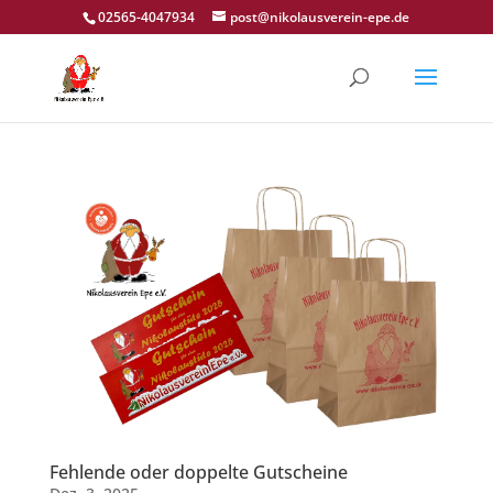
02565-4047934
post@nikolausverein-epe.de
Fehlende oder doppelte Gutscheine